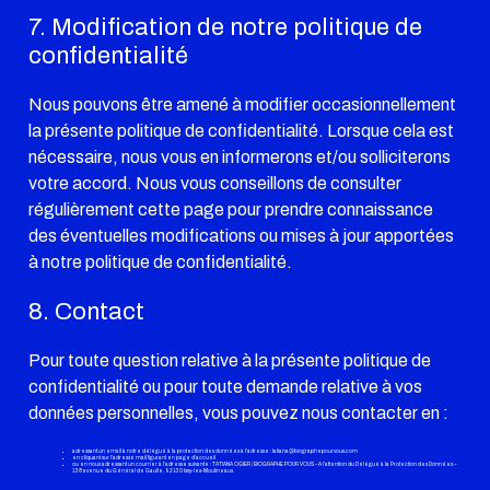
7. Modification de notre politique de
confidentialité
Nous pouvons être amené à modifier occasionnellement
la présente politique de confidentialité. Lorsque cela est
nécessaire, nous vous en informerons et/ou solliciterons
votre accord. Nous vous conseillons de consulter
régulièrement cette page pour prendre connaissance
des éventuelles modifications ou mises à jour apportées
à notre politique de confidentialité.
8. Contact
Pour toute question relative à la présente politique de
confidentialité ou pour toute demande relative à vos
données personnelles, vous pouvez nous contacter en :
adressant un email à notre délégué à la protection des données à l’adresse : tatiana@biographepourvous.com
en cliquant sur l’adresse mail figurant en page d’accueil
ou en nous adressant un courrier à l’adresse suivante : TATIANA OGIER / BIOGRAPHE POUR VOUS – A l’attention du Délégué à la Protection des Données –
138 avenue du Général de Gaulle, 92130 Issy-les-Moulineaux.